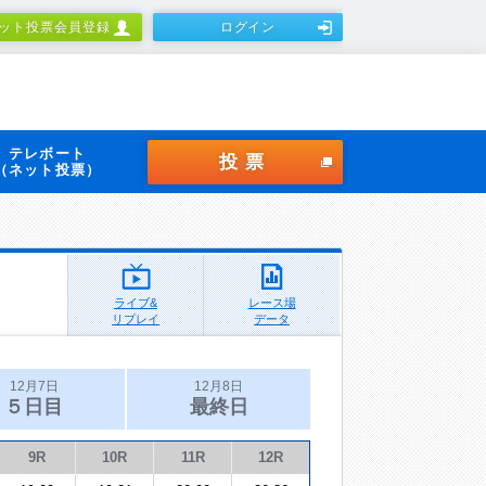
ット投票会員登録
ログイン
テレボート
投票
（ネット投票）
ライブ&
レース場
リプレイ
データ
12月7日
12月8日
５日目
最終日
9R
10R
11R
12R