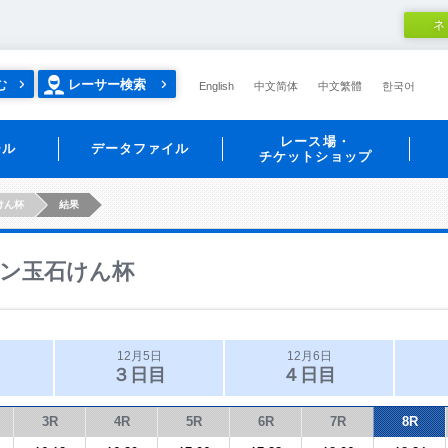
ネ
む
レーサー検索
English
中文简体
中文繁體
한국어
レース場・
ール
データファイル
チケットショップ
けん杯
結果
ン玉石けん杯
12月5日
12月6日
３日目
４日目
3R
4R
5R
6R
7R
8R