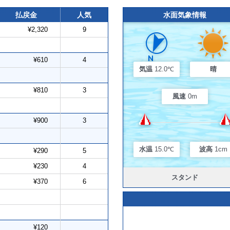
払戻金
人気
水面気象情報
¥2,320
9
¥610
4
気温
12.0℃
晴
¥810
3
風速
0m
¥900
3
水温
15.0℃
波高
1cm
¥290
5
¥230
4
スタンド
¥370
6
¥120