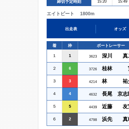
締切予定時刻
15:20
15:49
エイトビート 1800m
出走表
オッズ
着
枠
ボートレーサー
深川 真
１
1
3623
桂林 
２
6
3726
林 祐
３
3
4214
長尾 京志
４
4
4632
近藤 友
５
5
4439
浜先 真
６
2
4798