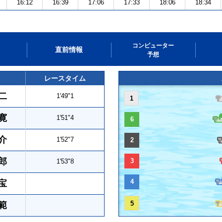
16:12
16:39
17:06
17:33
18:06
18:34
コンピューター
直前情報
予想
レースタイム
二
1'49"1
1
寛
1'51"4
6
介
1'52"7
2
郎
3
1'53"8
4
宝
5
範