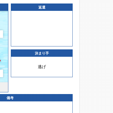
返還
決まり手
逃げ
備考