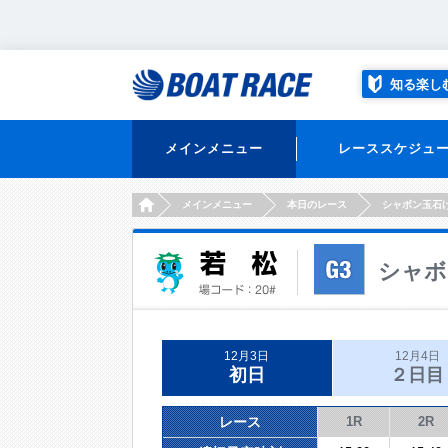
知る楽し
メインメニュー
レーススケジュ
HOME
メインメニュー
本日のレース
シャボン玉石
シャボ
12月3日
12月4日
初日
２日目
レース
1R
2R