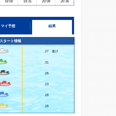
19:00
19:31
20:08
20:36
マイ予想
結果
スタート情報
.27 逃げ
.31
.26
.23
.28
.28