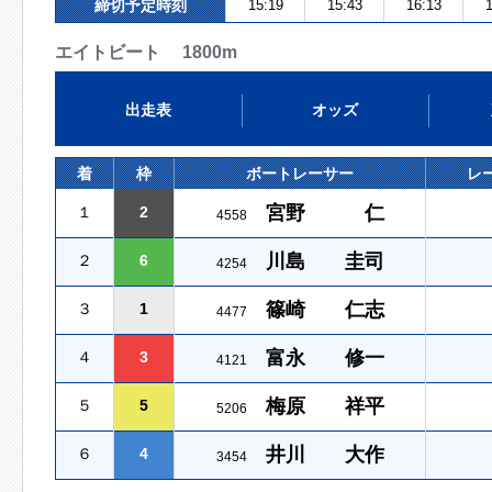
締切予定時刻
15:19
15:43
16:13
1
エイトビート 1800m
出走表
オッズ
着
枠
ボートレーサー
レ
宮野 仁
１
2
4558
川島 圭司
２
6
4254
篠崎 仁志
３
1
4477
富永 修一
４
3
4121
梅原 祥平
５
5
5206
井川 大作
６
4
3454