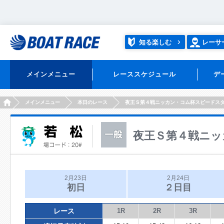
知る楽しむ
レーサ
メインメニュー
レーススケジュール
デ
HOME
メインメニュー
本日のレース
夜王Ｓ第４戦ニッカン・コム杯スピードス
夜王Ｓ第４戦ニッ
2月23日
2月24日
初日
２日目
レース
1R
2R
3R