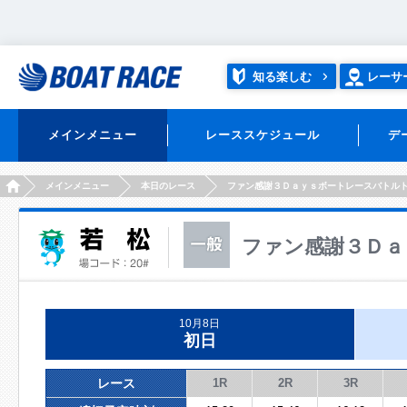
知る楽しむ
レーサ
メインメニュー
レーススケジュール
デ
HOME
メインメニュー
本日のレース
ファン感謝３Ｄａｙｓボートレースバトル
ファン感謝３Ｄａ
10月8日
初日
レース
1R
2R
3R