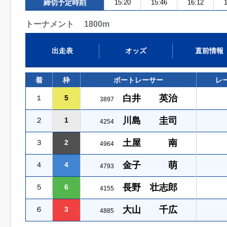
締切予定時刻
15:20
15:46
16:12
1
トーナメント 1800m
出走表
オッズ
直前情報
着
枠
ボートレーサー
レ
白井 英治
１
5
3897
川島 圭司
２
1
4254
土屋 南
３
2
4964
金子 萌
４
4
4793
長野 壮志郎
５
6
4155
大山 千広
６
3
4885