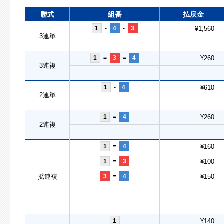
勝式
組番
払戻金
1
-
4
-
3
¥1,560
3連単
1
=
3
=
4
¥260
3連複
1
-
4
¥610
2連単
1
=
4
¥260
2連複
1
=
4
¥160
1
=
3
¥100
拡連複
3
=
4
¥150
1
¥140