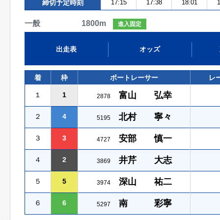
締切予定時刻
17:15
17:38
18:01
1
一般 1800m
進入固定
出走表
オッズ
着
枠
ボートレーサー
レ
富山 弘幸
１
1
2878
北村 寧々
２
4
5195
安部 慎一
３
3
4727
井芹 大志
４
2
3869
深山 祐二
５
5
3974
南 彩寧
６
6
5297