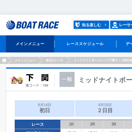
知る楽しむ
レーサ
メインメニュー
レーススケジュール
デ
HOME
メインメニュー
本日のレース
ミッドナイトボートレース下関３ｒｄ西日
ミッドナイトボー
6月14日
6月15日
初日
２日目
レース
1R
2R
3R