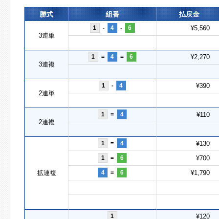
勝式
組番
払戻金
1
-
4
-
6
¥5,560
3連単
1
=
4
=
6
¥2,270
3連複
1
-
4
¥390
2連単
1
=
4
¥110
2連複
1
=
4
¥130
1
=
6
¥700
拡連複
4
=
6
¥1,790
1
¥120