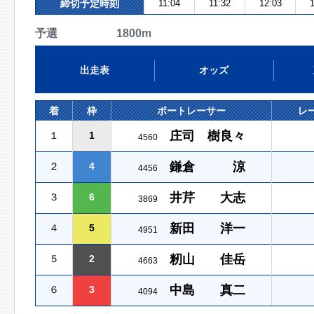
締切予定時刻
11:04
11:32
12:03
1
予選 1800m
出走表
オッズ
着
枠
ボートレーサー
レ
庄司 樹良々
１
1
4560
鎌倉 涼
２
4
4456
井芹 大志
３
6
3869
新田 洋一
４
5
4951
籾山 佳岳
５
2
4663
中島 真二
６
3
4094