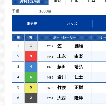
締切予定時刻
10:48
11:16
11:44
1
予選 1800m
出走表
オッズ
着
枠
ボートレーサー
レ
笠 雅雄
１
1
4232
末永 由楽
２
3
4441
藤田 靖弘
３
4
4376
岩川 仁士
４
6
4489
竹腰 正樹
５
5
3692
大西 隆洋
６
2
3701