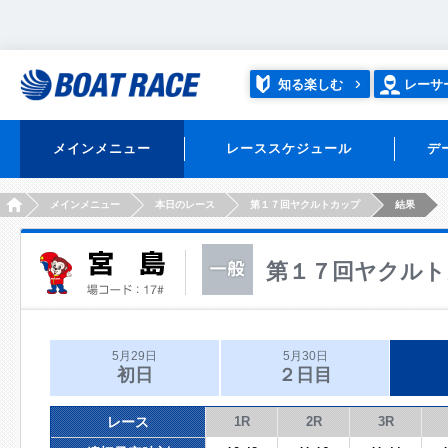
知る楽しむ
レーサ
メインメニュー
レーススケジュール
デ
HOME
メインメニュー
本日のレース
第１７回ヤクルトカップ
結果
第１７回ヤクルト
5月29日
5月30日
初日
２日目
レース
1R
2R
3R