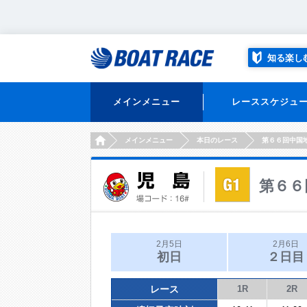
知る楽し
メインメニュー
レーススケジュ
HOME
メインメニュー
本日のレース
第６６回中国
第６６
2月5日
2月6日
初日
２日目
レース
1R
2R