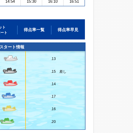
14:54
15:30
16:10
16:51
ット
得点率一覧
得点率早見
ポート
スタート情報
.13
.15 差し
.14
.17
.16
.20