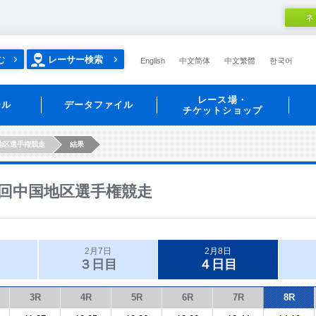
ネ
む
レーサー検索
English
中文简体
中文繁體
한국어
レース場・
ール
データファイル
チケットショップ
地区選手権競走
結果
回中国地区選手権競走
2月7日
2月8日
３日目
４日目
3R
4R
5R
6R
7R
8R