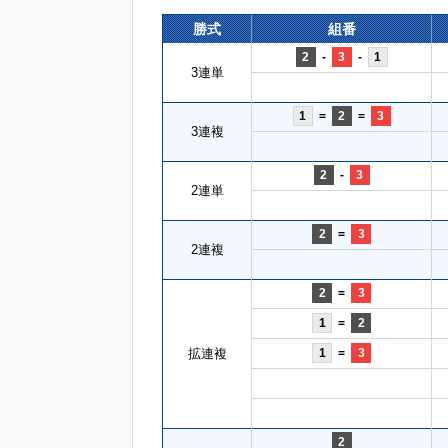
勝式
組番
2
-
3
-
1
3連単
1
=
2
=
3
3連複
2
-
3
2連単
2
=
3
2連複
2
=
3
1
=
2
拡連複
1
=
3
2