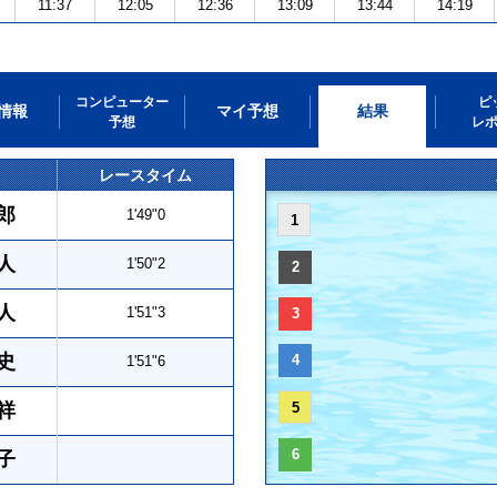
11:37
12:05
12:36
13:09
13:44
14:19
コンピューター
ピ
情報
マイ予想
結果
予想
レ
レースタイム
郎
1'49"0
1
人
1'50"2
2
人
1'51"3
3
史
4
1'51"6
祥
5
6
子