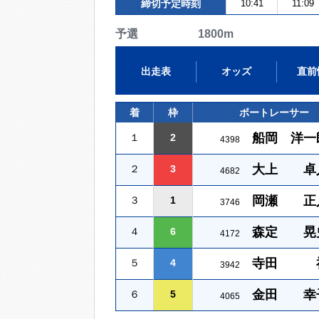
締切予定時刻
10:41
11:09
予選 1800m
出走表
オッズ
直前
着
枠
ボートレーサー
船岡 洋一
１
2
4398
大上 卓
２
3
4682
岡瀬 正
３
1
3746
森定 晃
４
6
4172
寺田 
５
4
3942
金田 幸
６
5
4065