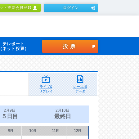
ット投票会員登録
ログイン
テレボート
投票
（ネット投票）
ライブ&
レース場
リプレイ
データ
2月9日
2月10日
５日目
最終日
9R
10R
11R
12R