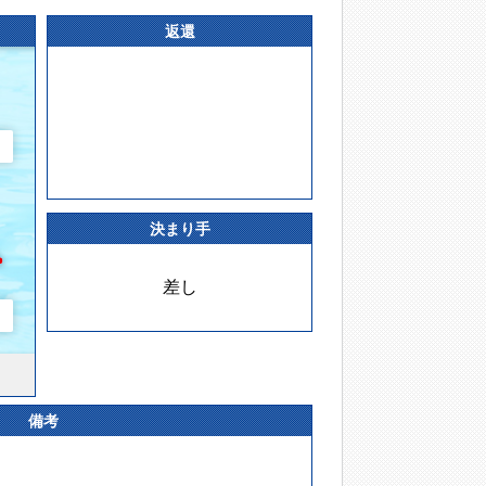
返還
決まり手
差し
備考