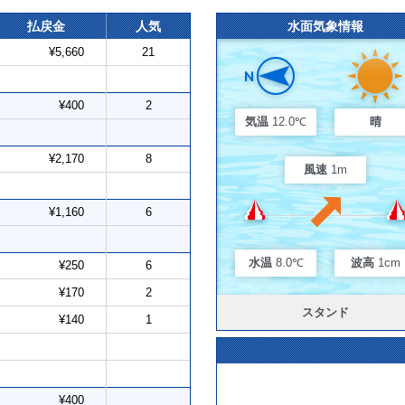
払戻金
人気
水面気象情報
¥5,660
21
¥400
2
気温
12.0℃
晴
¥2,170
8
風速
1m
¥1,160
6
水温
8.0℃
波高
1cm
¥250
6
¥170
2
スタンド
¥140
1
¥400