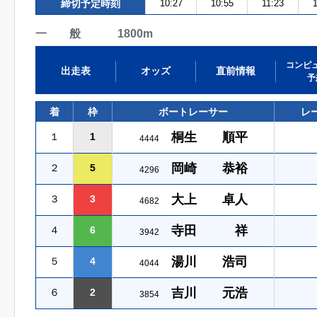
締切予定時刻
10:27
10:55
11:23
一 般 1800m
コンピ
出走表
オッズ
直前情報
予
着
枠
ボートレーサー
レ
桐生 順平
１
1
4444
岡崎 恭裕
２
5
4296
大上 卓人
３
3
4682
寺田 祥
４
6
3942
湯川 浩司
５
4
4044
吉川 元浩
６
2
3854