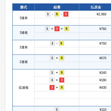
勝式
組番
払戻金
1
-
5
-
3
¥2,060
3連単
1
=
3
=
5
¥760
3連複
1
-
5
¥750
2連単
1
=
5
¥670
2連複
1
=
5
¥240
1
=
3
¥180
拡連複
3
=
5
¥430
1
¥110