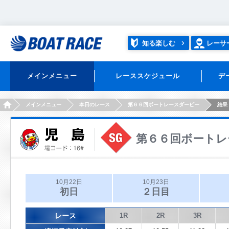
知る楽しむ
レーサ
メインメニュー
レーススケジュール
デ
HOME
メインメニュー
本日のレース
第６６回ボートレースダービー
結果
第６６回ボートレ
10月22日
10月23日
初日
２日目
レース
1R
2R
3R