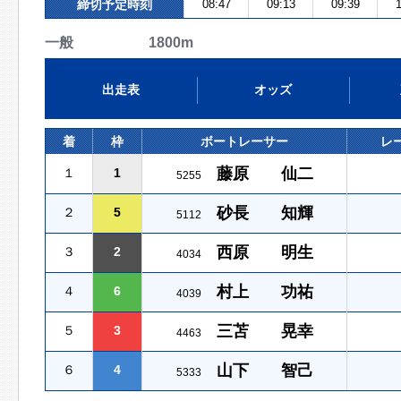
締切予定時刻
08:47
09:13
09:39
1
一般 1800m
出走表
オッズ
着
枠
ボートレーサー
レ
藤原 仙二
１
1
5255
砂長 知輝
２
5
5112
西原 明生
３
2
4034
村上 功祐
４
6
4039
三苫 晃幸
５
3
4463
山下 智己
６
4
5333