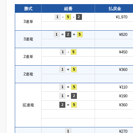
勝式
組番
払戻金
1
-
5
-
2
¥1,970
3連単
1
=
2
=
5
¥820
3連複
1
-
5
¥450
2連単
1
=
5
¥360
2連複
1
=
5
¥110
1
=
2
¥190
拡連複
2
=
5
¥360
1
¥270