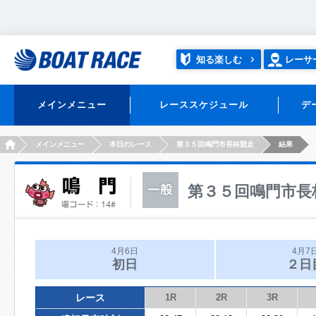
知る楽しむ
レーサ
メインメニュー
レーススケジュール
デ
HOME
メインメニュー
本日のレース
第３５回鳴門市長杯競走
結果
第３５回鳴門市長
4月6日
4月7
初日
２日
レース
1R
2R
3R