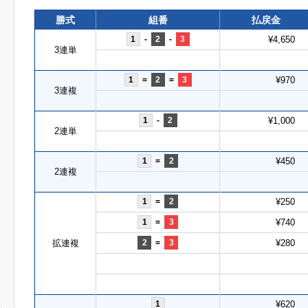
勝式
組番
払戻金
1
-
2
-
3
¥4,650
3連単
1
=
2
=
3
¥970
3連複
1
-
2
¥1,000
2連単
1
=
2
¥450
2連複
1
=
2
¥250
1
=
3
¥740
拡連複
2
=
3
¥280
1
¥620