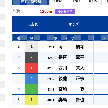
締切予定時刻
08:43
09:09
09:35
1
予選
1200m
安定板使用
出走表
オッズ
着
枠
ボートレーサー
レ
岡 暢祐
１
1
5261
長尾 章平
２
2
4264
西川 真人
３
3
4253
後藤 正宗
４
4
3987
宮崎 奨
５
6
4348
妻鳥 晋也
６
5
4821