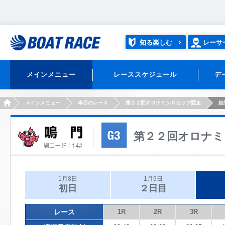
知る楽しむ
レーサ
メインメニュー
レーススケジュール
デ
HOME
メインメニュー
本日のレース
第２２回オロナミンＣカップ競走
結
第２２回オロナミ
1月8日
1月9日
初日
２日目
レース
1R
2R
3R