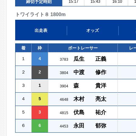
締切予定時刻
15:17
15:43
16:10
1
トワイライト８ 1800m
出走表
オッズ
着
枠
ボートレーサー
レ
瓜生 正義
１
4
3783
中渡 修作
２
2
3804
森 貴洋
３
1
3904
木村 亮太
４
5
4648
伏島 祐介
５
3
4815
永田 郁弥
６
6
4453