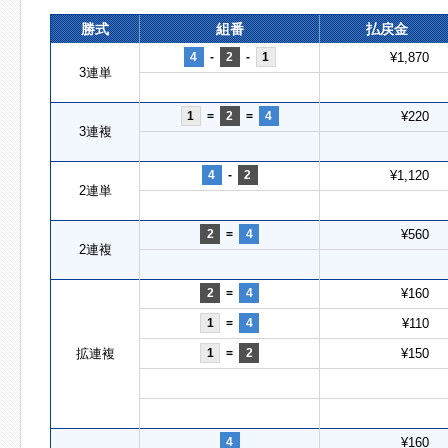
勝式
組番
払戻金
4
-
2
-
1
¥1,870
3連単
1
=
2
=
4
¥220
3連複
4
-
2
¥1,120
2連単
2
=
4
¥560
2連複
2
=
4
¥160
1
=
4
¥110
拡連複
1
=
2
¥150
4
¥160