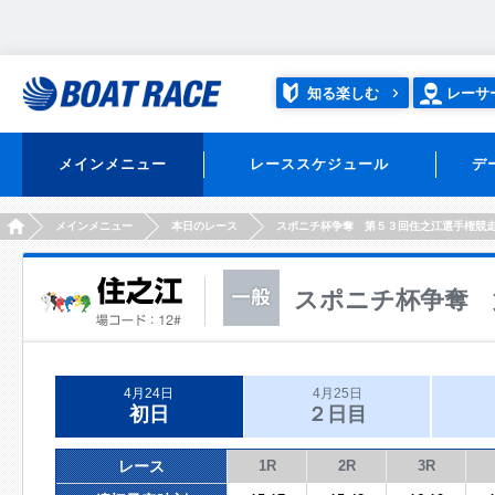
知る楽しむ
レーサ
メインメニュー
レーススケジュール
デ
HOME
メインメニュー
本日のレース
スポニチ杯争奪 第５３回住之江選手権競
スポニチ杯争奪 
4月24日
4月25日
初日
２日目
レース
1R
2R
3R