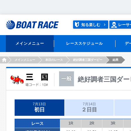
知る楽しむ
レーサ
メインメニュー
レーススケジュール
デ
HOME
メインメニュー
本日のレース
絶好調者三国ダービー
結果
絶好調者三国ダー
7月13日
7月14日
初日
２日目
レース
1R
2R
3R