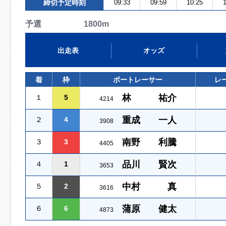
締切予定時刻
09:33
09:59
10:25
1
予選 1800m
出走表
オッズ
着
枠
ボートレーサー
レ
林 祐介
１
5
4214
重成 一人
２
4
3908
南野 利騰
３
3
4405
品川 賢次
４
1
3653
中村 真
５
2
3616
蒲原 健太
６
6
4873