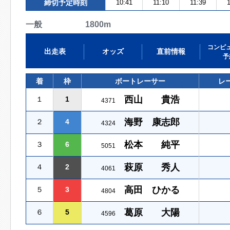
締切予定時刻
10:41
11:10
11:39
1
一般 1800m
コンピ
出走表
オッズ
直前情報
予
着
枠
ボートレーサー
レ
西山 貴浩
１
1
4371
海野 康志郎
２
4
4324
松本 純平
３
6
5051
萩原 秀人
４
2
4061
高田 ひかる
５
3
4804
葛原 大陽
６
5
4596