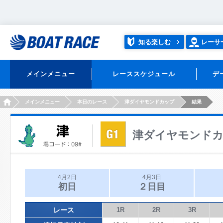
知る楽しむ
レーサ
メインメニュー
レーススケジュール
デ
HOME
メインメニュー
本日のレース
津ダイヤモンドカップ
結果
津ダイヤモンド
4月2日
4月3日
初日
２日目
レース
1R
2R
3R