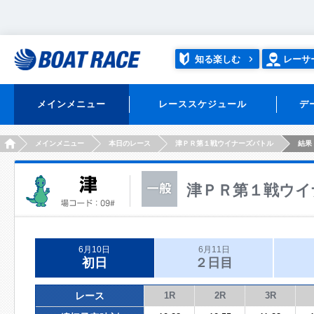
知る楽しむ
レーサ
メインメニュー
レーススケジュール
デ
HOME
メインメニュー
本日のレース
津ＰＲ第１戦ウイナーズバトル
結果
津ＰＲ第１戦ウイ
6月10日
6月11日
初日
２日目
レース
1R
2R
3R