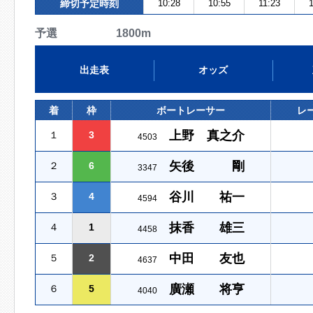
締切予定時刻
10:28
10:55
11:23
予選 1800m
出走表
オッズ
着
枠
ボートレーサー
レ
上野 真之介
１
3
4503
矢後 剛
２
6
3347
谷川 祐一
３
4
4594
抹香 雄三
４
1
4458
中田 友也
５
2
4637
廣瀬 将亨
６
5
4040