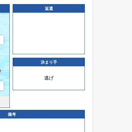
返還
決まり手
逃げ
備考