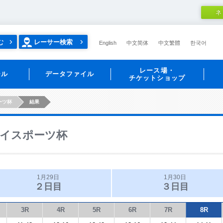
ネ
む
レーサー検索
English
中文简体
中文繁體
한국어
レース場・
ール
データファイル
チケットショップ
ーツ杯
結果
イスポーツ杯
1月29日
1月30日
２日目
３日目
3R
4R
5R
6R
7R
8R