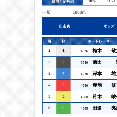
締切予定時刻
10:51
11:21
一般 1800m
出走表
オッズ
着
枠
ボートレーサー
梅木 敬
１
1
4876
前田 
２
2
5089
岸本 雄
３
4
4270
赤池 修
４
3
4636
鈴木 峻
５
5
4380
田邉 亮
６
6
4995