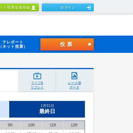
ット投票会員登録
ログイン
テレボート
投票
（ネット投票）
ライブ&
レース場
リプレイ
データ
1月31日
最終日
9R
10R
11R
12R