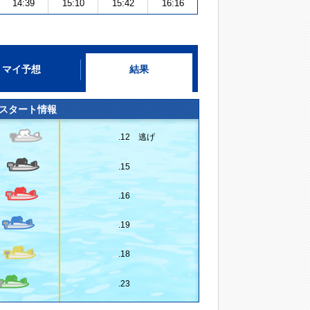
14:39
15:10
15:42
16:16
マイ予想
結果
スタート情報
.12 逃げ
.15
.16
.19
.18
.23