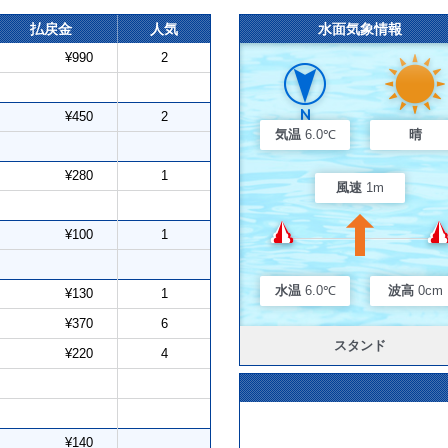
払戻金
人気
水面気象情報
¥990
2
¥450
2
気温
6.0℃
晴
¥280
1
風速
1m
¥100
1
水温
6.0℃
波高
0cm
¥130
1
¥370
6
スタンド
¥220
4
¥140