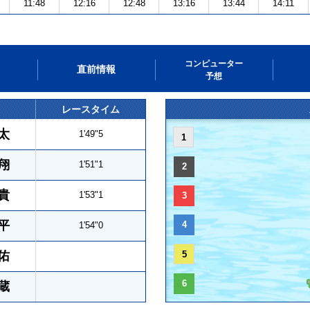
11:48
12:16
12:48
13:16
13:44
14:11
コンピューター
直前情報
予想
レースタイム
太
1'49"5
1
翔
1'51"1
2
貴
1'53"1
3
平
4
1'54"0
佑
5
6
蔵