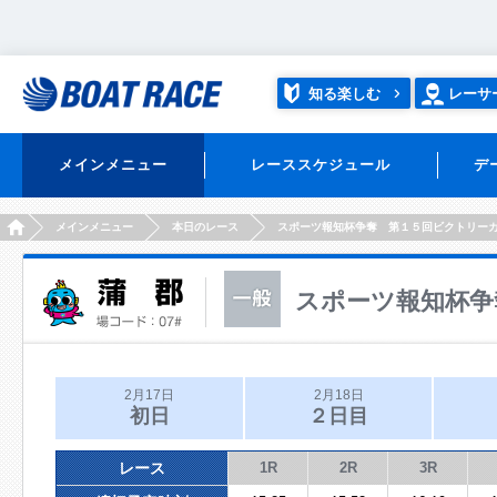
知る楽しむ
レーサ
メインメニュー
レーススケジュール
デ
HOME
メインメニュー
本日のレース
スポーツ報知杯争奪 第１５回ビクトリー
スポーツ報知杯争
2月17日
2月18日
初日
２日目
レース
1R
2R
3R