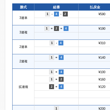
勝式
組番
払戻金
1
-
4
-
2
¥590
3連単
1
=
2
=
4
¥190
3連複
1
-
4
¥310
2連単
1
=
4
¥140
2連複
1
=
4
¥100
1
=
2
¥160
拡連複
2
=
4
¥120
1
¥200