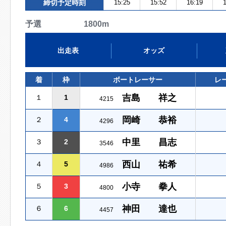
締切予定時刻
15:25
15:52
16:19
1
予選 1800m
出走表
オッズ
着
枠
ボートレーサー
レ
吉島 祥之
１
1
4215
岡崎 恭裕
２
4
4296
中里 昌志
３
2
3546
西山 祐希
４
5
4986
小寺 拳人
５
3
4800
神田 達也
６
6
4457