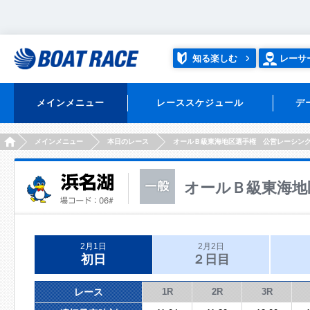
知る楽しむ
レーサ
メインメニュー
レーススケジュール
デ
HOME
メインメニュー
本日のレース
オールＢ級東海地区選手権 公営レーシン
オールＢ級東海地
2月1日
2月2日
初日
２日目
レース
1R
2R
3R