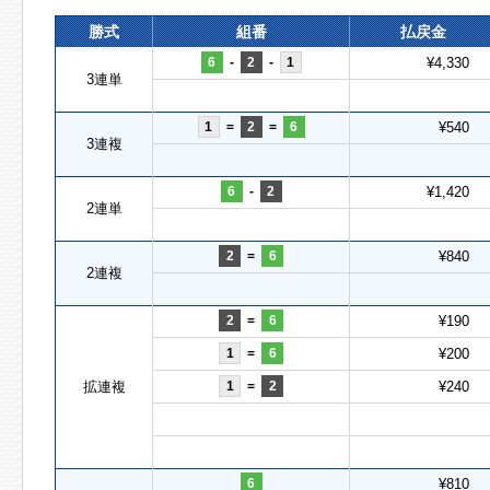
勝式
組番
払戻金
6
-
2
-
1
¥4,330
3連単
1
=
2
=
6
¥540
3連複
6
-
2
¥1,420
2連単
2
=
6
¥840
2連複
2
=
6
¥190
1
=
6
¥200
拡連複
1
=
2
¥240
6
¥810