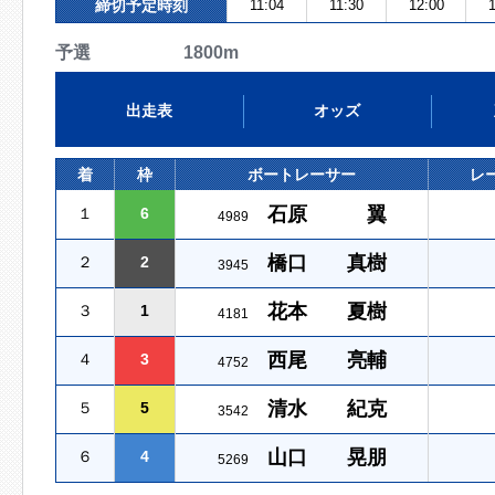
締切予定時刻
11:04
11:30
12:00
1
予選 1800m
出走表
オッズ
着
枠
ボートレーサー
レ
石原 翼
１
6
4989
橋口 真樹
２
2
3945
花本 夏樹
３
1
4181
西尾 亮輔
４
3
4752
清水 紀克
５
5
3542
山口 晃朋
６
4
5269