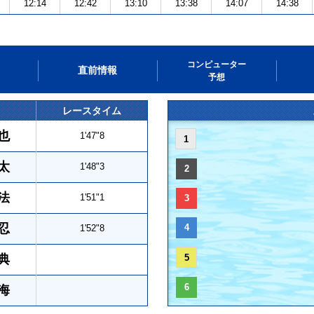
12:14
12:42
13:10
13:38
14:07
14:38
コンピューター
直前情報
予想
レースタイム
也
1'47"8
1
太
1'48"3
2
法
1'51"1
3
忍
4
1'52"8
典
5
6
海