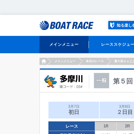
知る楽し
メインメニュー
レーススケジュ
HOME
メインメニュー
本日のレース
第５回ａｕじ
第５回
3月7日
3月8日
初日
２日目
レース
1R
2R