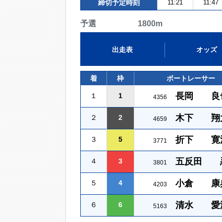
締切予定時刻
11:21
11:47
予選 1800m
出走表
オッズ
着
枠
ボートレーサー
長岡 良
１
1
4356
木下 翔
２
2
4659
折下 寛
３
5
3771
五反田 
４
3
3801
小倉 康
５
4
4203
清水 愛
６
6
5163