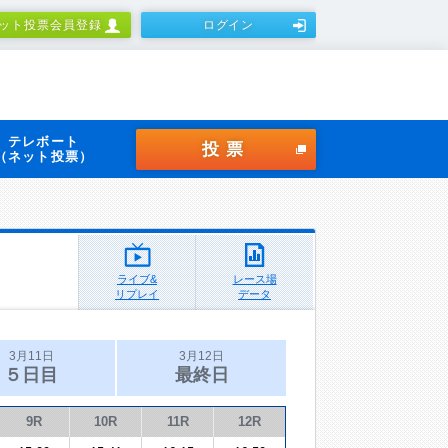
ット投票会員登録
ログイン
テレボート
投票
（ネット投票）
ライブ&
レース場
リプレイ
データ
3月11日
3月12日
５日目
最終日
9R
10R
11R
12R