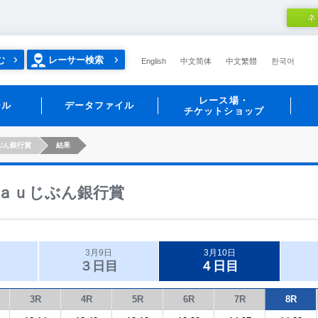
ネ
む
レーサー検索
English
中文简体
中文繁體
한국어
レース場・
ール
データファイル
チケットショップ
ぶん銀行賞
結果
ａｕじぶん銀行賞
3月9日
3月10日
３日目
４日目
3R
4R
5R
6R
7R
8R