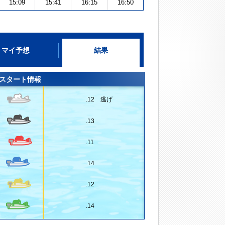
15:09
15:41
16:15
16:50
マイ予想
結果
スタート情報
.12 逃げ
.13
.11
.14
.12
.14