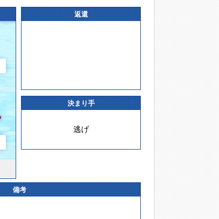
返還
決まり手
逃げ
備考