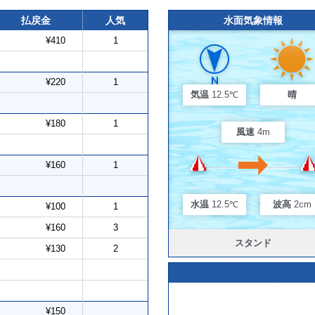
払戻金
人気
水面気象情報
¥410
1
¥220
1
気温
12.5℃
晴
¥180
1
風速
4m
¥160
1
水温
12.5℃
波高
2cm
¥100
1
¥160
3
スタンド
¥130
2
¥150