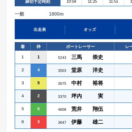
締切予定時刻
10:59
11:25
11:51
1
一般 1800m
出走表
オッズ
着
枠
ボートレーサー
レ
三馬 崇史
１
1
5243
堂原 洋史
２
4
3503
中村 裕将
３
5
3075
坪内 実
４
2
3370
荒井 翔伍
５
6
4608
伊藤 雄二
６
3
3647