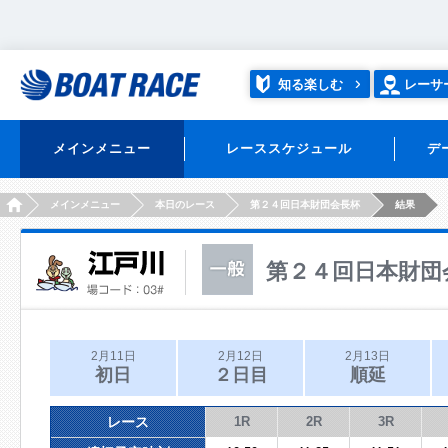
知る楽しむ
レーサ
メインメニュー
レーススケジュール
デ
HOME
メインメニュー
本日のレース
第２４回日本財団会長杯
結果
第２４回日本財団
2月11日
2月12日
2月13日
初日
２日目
順延
レース
1R
2R
3R