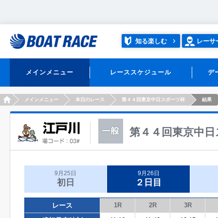
知る楽しむ
レーサ
メインメニュー
レーススケジュール
デ
HOME
メインメニュー
本日のレース
第４４回東京中日スポーツ杯
結果
第４４回東京中日
9月25日
9月26日
初日
２日目
レース
1R
2R
3R