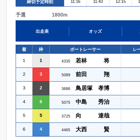
締切予定時刻
11:16
11:43
12:15
1
予選 1800m
出走表
オッズ
着
枠
ボートレーサー
レ
若林 将
１
1
4335
前田 翔
２
3
5089
鳥居塚 孝博
３
2
3686
中島 秀治
４
6
5075
向 達哉
５
5
3725
大西 賢
６
4
4465