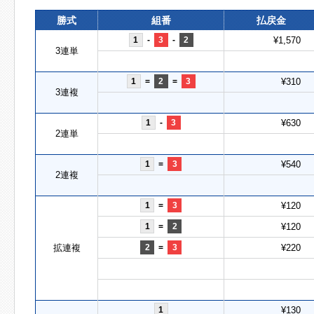
勝式
組番
払戻金
1
-
3
-
2
¥1,570
3連単
1
=
2
=
3
¥310
3連複
1
-
3
¥630
2連単
1
=
3
¥540
2連複
1
=
3
¥120
1
=
2
¥120
拡連複
2
=
3
¥220
1
¥130