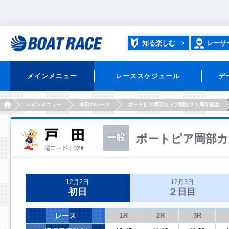
知る楽しむ
レーサ
メインメニュー
レーススケジュール
デ
HOME
メインメニュー
本日のレース
ボートピア岡部カップ開設２１周年記念
ボートピア岡部カ
12月2日
12月3日
初日
２日目
レース
1R
2R
3R