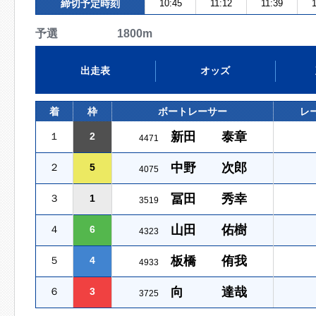
締切予定時刻
10:45
11:12
11:39
1
予選 1800m
出走表
オッズ
着
枠
ボートレーサー
レ
新田 泰章
１
2
4471
中野 次郎
２
5
4075
冨田 秀幸
３
1
3519
山田 佑樹
４
6
4323
板橋 侑我
５
4
4933
向 達哉
６
3
3725