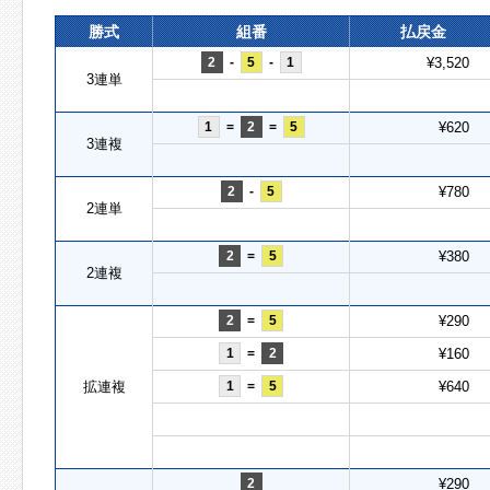
勝式
組番
払戻金
2
-
5
-
1
¥3,520
3連単
1
=
2
=
5
¥620
3連複
2
-
5
¥780
2連単
2
=
5
¥380
2連複
2
=
5
¥290
1
=
2
¥160
拡連複
1
=
5
¥640
2
¥290