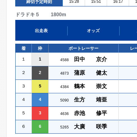
締切予定時刻
15:28
15:51
16:17
1
ドラドキ５ 1800m
出走表
オッズ
着
枠
ボートレーサー
レ
田中 京介
１
1
4588
蒲原 健太
２
2
4873
鶴本 崇文
３
5
4384
生方 靖亜
４
4
5090
赤池 修平
５
3
4636
大廣 咲季
６
6
5265