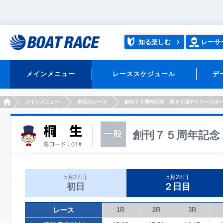
知る楽しむ
レーサ
メインメニュー
レーススケジュール
デ
HOME
メインメニュー
本日のレース
創刊７５周年記念 第４５回デイリースポ
創刊７５周年記念
5月27日
5月28日
初日
２日目
レース
1R
2R
3R