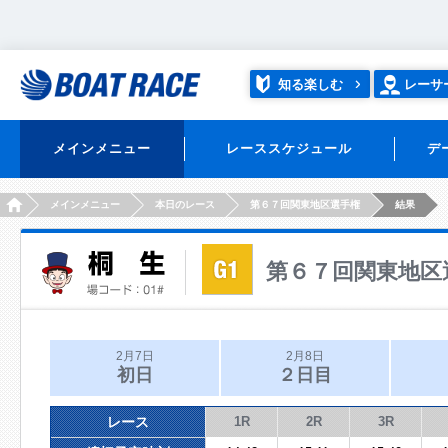
知る楽しむ
レーサ
メインメニュー
レーススケジュール
デ
HOME
メインメニュー
本日のレース
第６７回関東地区選手権
結果
第６７回関東地区
2月7日
2月8日
初日
２日目
レース
1R
2R
3R