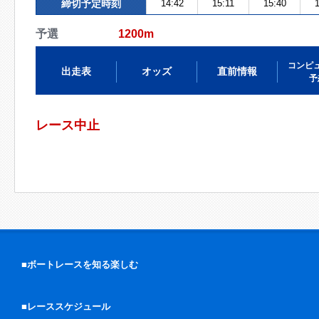
締切予定時刻
14:42
15:11
15:40
予選
1200m
コンピ
出走表
オッズ
直前情報
予
レース中止
■ボートレースを知る楽しむ
■レーススケジュール