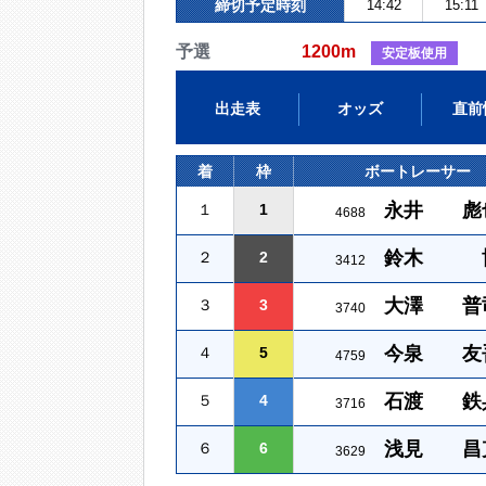
締切予定時刻
14:42
15:11
予選
1200m
安定板使用
出走表
オッズ
直前
着
枠
ボートレーサー
永井 彪
１
1
4688
鈴木 
２
2
3412
大澤 普
３
3
3740
今泉 友
４
5
4759
石渡 鉄
５
4
3716
浅見 昌
６
6
3629