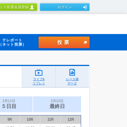
ット投票会員登録
ログイン
テレボート
投票
（ネット投票）
ライブ&
レース場
リプレイ
データ
2月11日
2月12日
５日目
最終日
9R
10R
11R
12R