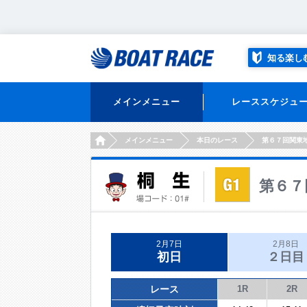
知る楽し
メインメニュー
レーススケジュ
HOME
メインメニュー
本日のレース
第６７回関東
第６７
2月7日
2月8日
初日
２日目
レース
1R
2R