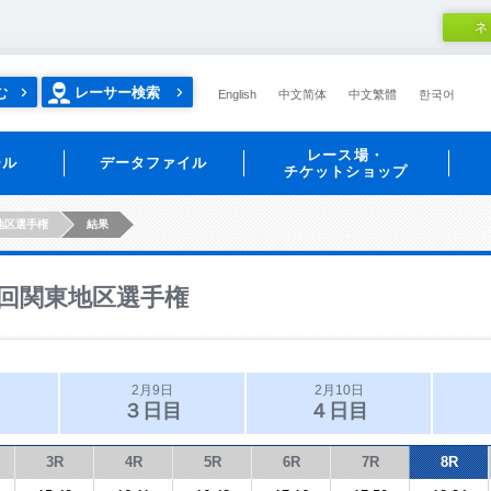
ネ
む
レーサー検索
English
中文简体
中文繁體
한국어
レース場・
ール
データファイル
チケットショップ
地区選手権
結果
回関東地区選手権
2月9日
2月10日
３日目
４日目
3R
4R
5R
6R
7R
8R