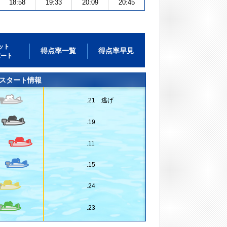
18:58
19:33
20:09
20:45
ット
得点率一覧
得点率早見
ポート
スタート情報
.21 逃げ
.19
.11
.15
.24
.23