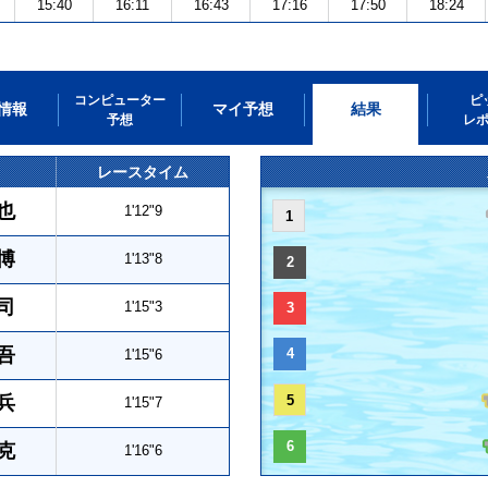
15:40
16:11
16:43
17:16
17:50
18:24
コンピューター
ピ
情報
マイ予想
結果
予想
レ
レースタイム
也
1'12"9
1
博
1'13"8
2
司
1'15"3
3
吾
4
1'15"6
兵
5
1'15"7
6
克
1'16"6