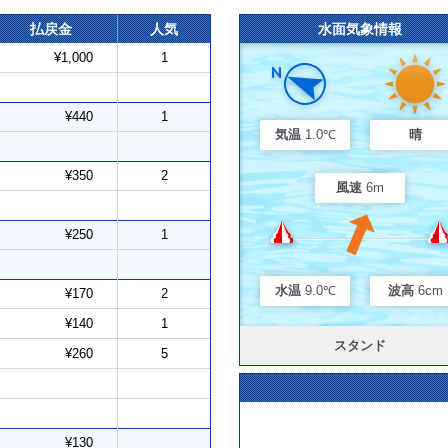
払戻金
人気
水面気象情報
¥1,000
1
¥440
1
気温
1.0℃
晴
¥350
2
風速
6m
¥250
1
水温
9.0℃
波高
6cm
¥170
2
¥140
1
スタンド
¥260
5
¥130