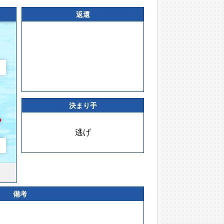
返還
決まり手
逃げ
備考