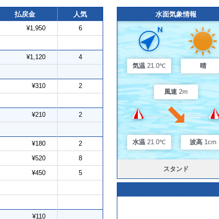
払戻金
人気
水面気象情報
¥1,950
6
¥1,120
4
気温
21.0℃
晴
¥310
2
風速
2m
¥210
2
水温
21.0℃
波高
1cm
¥180
2
¥520
8
スタンド
¥450
5
¥110