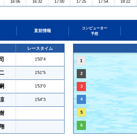
16:06
16:32
17:00
17:25
17:54
18:22
コンピューター
直前情報
予想
レースタイム
司
1'50"4
1
二
1'51"5
2
嗣
1'53"0
3
涼
4
1'54"3
樹
5
6
翔