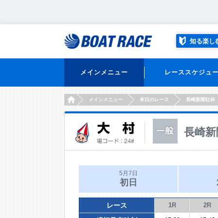
知る楽し
メインメニュー
レーススケジュ
HOME
メインメニュー
本日のレース
長崎新聞社杯
長崎新
5月7日
初日
レース
1R
2R