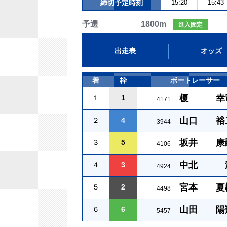
締切予定時刻
15:20
15:43
予選 1800m
進入固定
出走表
オッズ
着
枠
ボートレーサー
榎 幸
１
1
4171
山口 裕
２
4
3944
坂井 康
３
5
4106
中北 
４
3
4924
宮本 夏
５
2
4498
山田 陽
６
6
5457