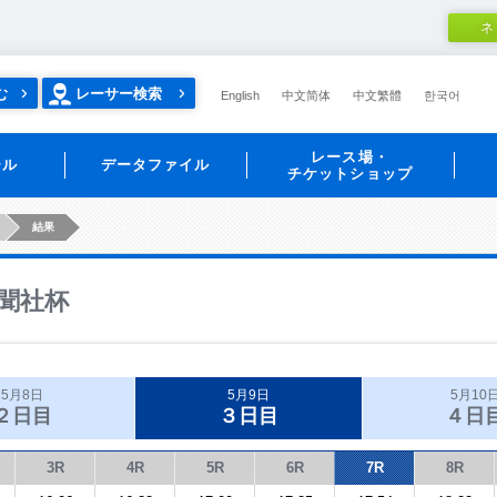
ネ
む
レーサー検索
English
中文简体
中文繁體
한국어
レース場・
ール
データファイル
チケットショップ
結果
聞社杯
5月8日
5月9日
5月10
２日目
３日目
４日
3R
4R
5R
6R
7R
8R