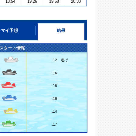
18:54
19:26
19:58
20:30
マイ予想
結果
スタート情報
.12 逃げ
.16
.18
.16
.14
.17