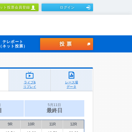
ット投票会員登録
ログイン
テレボート
投票
（ネット投票）
ライブ&
レース場
リプレイ
データ
日
5月11日
目
最終日
9R
10R
11R
12R