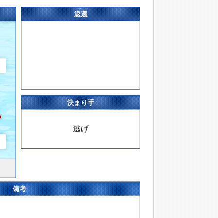
返還
決まり手
逃げ
備考