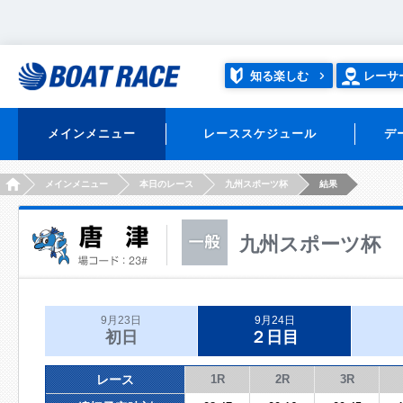
知る楽しむ
レーサ
メインメニュー
レーススケジュール
デ
HOME
メインメニュー
本日のレース
九州スポーツ杯
結果
九州スポーツ杯
9月23日
9月24日
初日
２日目
レース
1R
2R
3R