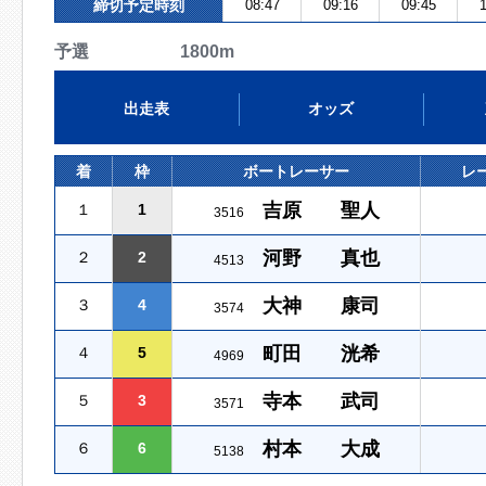
締切予定時刻
08:47
09:16
09:45
1
予選 1800m
出走表
オッズ
着
枠
ボートレーサー
レ
吉原 聖人
１
1
3516
河野 真也
２
2
4513
大神 康司
３
4
3574
町田 洸希
４
5
4969
寺本 武司
５
3
3571
村本 大成
６
6
5138