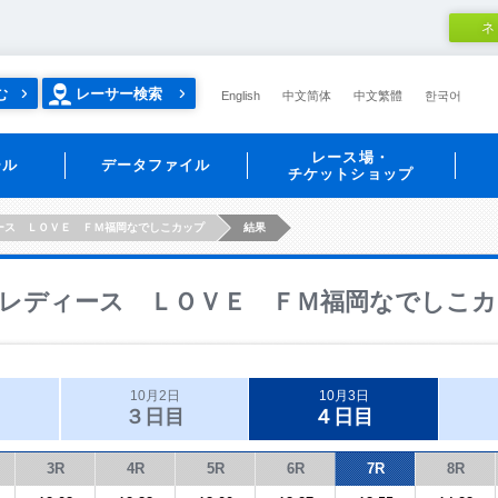
ネ
む
レーサー検索
English
中文简体
中文繁體
한국어
レース場・
ール
データファイル
チケットショップ
ース ＬＯＶＥ ＦＭ福岡なでしこカップ
結果
レディース ＬＯＶＥ ＦＭ福岡なでしこカ
10月2日
10月3日
３日目
４日目
3R
4R
5R
6R
7R
8R