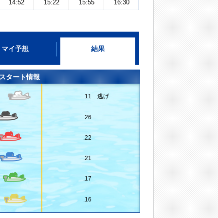
14:52
15:22
15:55
16:30
マイ予想
結果
スタート情報
.11 逃げ
.26
.22
.21
.17
.16