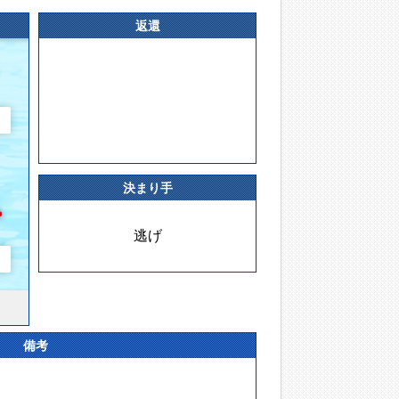
返還
決まり手
逃げ
備考