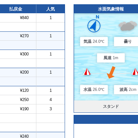
払戻金
人気
水面気象情報
¥840
1
¥270
1
気温
24.0℃
曇り
¥300
1
風速
1m
¥200
1
水温
26.0℃
波高
2cm
¥120
1
¥250
4
スタンド
¥190
3
¥240