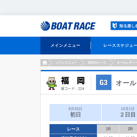
知る楽し
メインメニュー
レーススケジュ
HOME
メインメニュー
本日のレース
オールレディ
オール
9月30日
10月1日
初日
２日目
レース
1R
2R