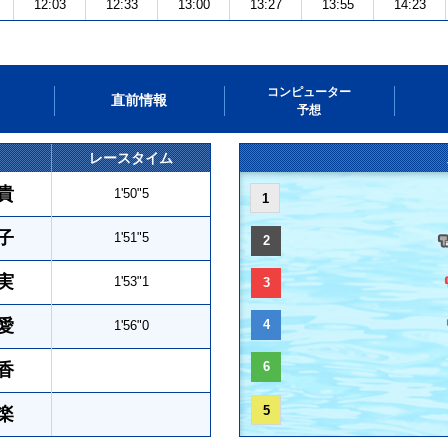
12:03
12:33
13:00
13:27
13:55
14:23
コンピューター
直前情報
予想
レースタイム
貴
1'50"5
1
子
1'51"5
2
実
1'53"1
3
愛
4
1'56"0
6
香
5
楽