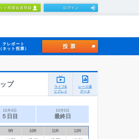
ット投票会員登録
ログイン
テレボート
投票
（ネット投票）
ップ
ライブ&
レース場
リプレイ
データ
10月4日
10月5日
５日目
最終日
9R
10R
11R
12R