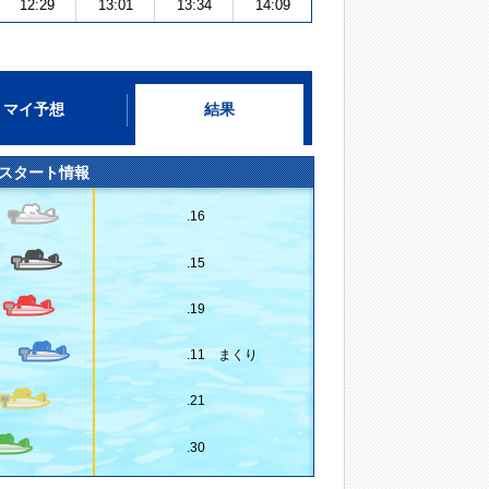
12:29
13:01
13:34
14:09
マイ予想
結果
スタート情報
.16
.15
.19
.11 まくり
.21
.30