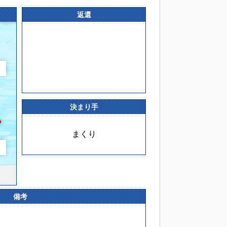
返還
決まり手
まくり
備考