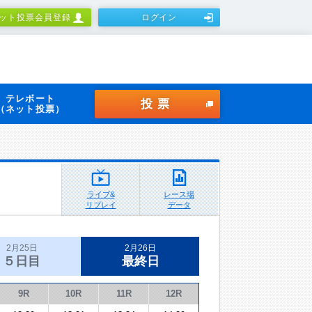
ット投票会員登録
ログイン
テレボート
投票
（ネット投票）
ライブ&
レース場
リプレイ
データ
2月25日
2月26日
５日目
最終日
9R
10R
11R
12R