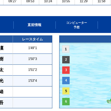
09:27
09:53
10:24
10:55
11:29
11:58
コンピューター
直前情報
予想
レースタイム
凜
1'49"1
1
樹
1'50"3
2
太
1'51"2
3
光
4
1'53"4
緒
5
6
吾