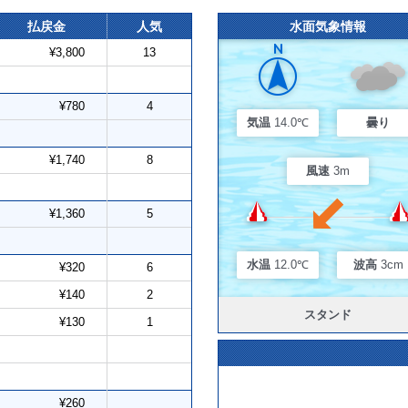
払戻金
人気
水面気象情報
¥3,800
13
¥780
4
気温
14.0℃
曇り
¥1,740
8
風速
3m
¥1,360
5
水温
12.0℃
波高
3cm
¥320
6
¥140
2
スタンド
¥130
1
¥260