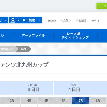
ネ
む
レーサー検索
English
中文简体
中文繁體
한국어
レース場・
ール
データファイル
チケットショップ
北九州カップ
結果
ァンツ北九州カップ
2月23日
2月24日
３日目
４日目
3R
4R
5R
6R
7R
8R