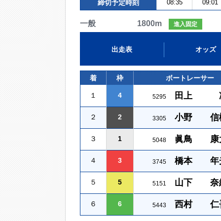
締切予定時刻
08:35
09:01
一般 1800m
進入固定
出走表
オッズ
着
枠
ボートレーサー
田上 
１
4
5295
小野 信
２
2
3305
眞鳥 康
３
1
5048
橋本 年
４
3
3745
山下 奈
５
5
5151
西村 仁
６
6
5443