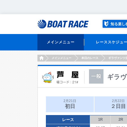
知る楽し
メインメニュー
レーススケジュ
HOME
メインメニュー
本日のレース
ギラヴァンツ
ギラヴ
2月21日
2月22日
初日
２日目
レース
1R
2R