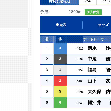
締切予定時刻
08:47
09:13
予選 1800m
進入固定
出走表
オッズ
着
枠
ボートレーサー
清水 沙
１
4
4519
中尾 優
２
2
5192
福島 陽
３
1
3357
山下 友
４
3
4464
大久保 佑
５
5
5194
樋江井 
６
6
5340