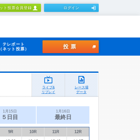
ット投票会員登録
ログイン
テレボート
投票
（ネット投票）
ライブ&
レース場
リプレイ
データ
1月15日
1月16日
５日目
最終日
9R
10R
11R
12R