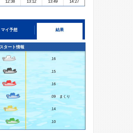
12:38
13:12
13:49
14:27
マイ予想
結果
スタート情報
.16
.15
.16
.09 まくり
.14
.10