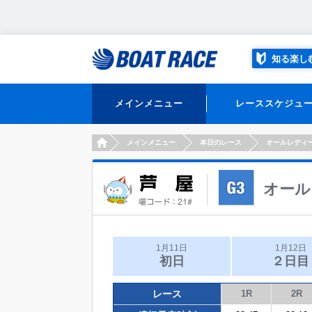
知る楽し
メインメニュー
レーススケジュ
HOME
メインメニュー
本日のレース
オールレディ
オール
1月11日
1月12日
初日
２日目
レース
1R
2R