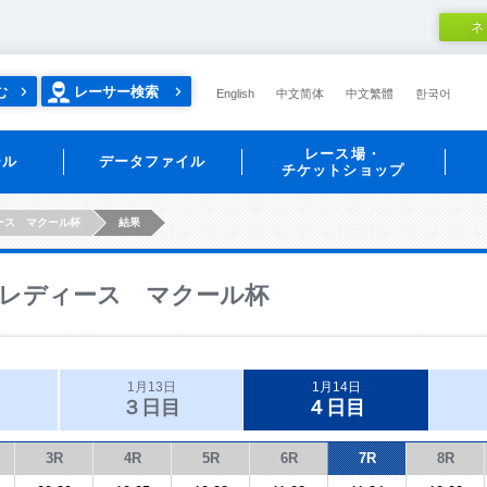
ネ
む
レーサー検索
English
中文简体
中文繁體
한국어
レース場・
ール
データファイル
チケットショップ
ース マクール杯
結果
レディース マクール杯
1月13日
1月14日
３日目
４日目
3R
4R
5R
6R
7R
8R