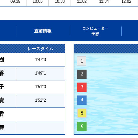
09:39
10:05
10:33
11:02
11:34
12:02
コンピューター
直前情報
予想
レースタイム
樹
1'47"3
1
香
1'49"1
2
子
1'51"0
3
貴
4
1'52"2
香
5
6
舞