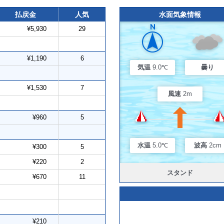
払戻金
人気
水面気象情報
¥5,930
29
¥1,190
6
気温
9.0℃
曇り
¥1,530
7
風速
2m
¥960
5
水温
5.0℃
波高
2cm
¥300
5
¥220
2
スタンド
¥670
11
¥210