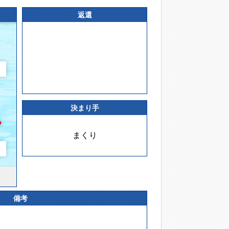
返還
決まり手
まくり
備考