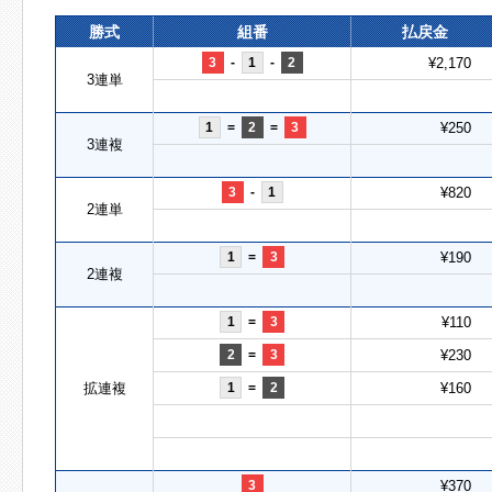
勝式
組番
払戻金
3
-
1
-
2
¥2,170
3連単
1
=
2
=
3
¥250
3連複
3
-
1
¥820
2連単
1
=
3
¥190
2連複
1
=
3
¥110
2
=
3
¥230
拡連複
1
=
2
¥160
3
¥370