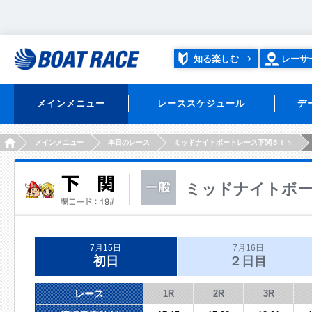
知る楽しむ
レーサ
メインメニュー
レーススケジュール
デ
HOME
メインメニュー
本日のレース
ミッドナイトボートレース下関５ｔｈ
ミッドナイトボー
7月15日
7月16日
初日
２日目
レース
1R
2R
3R