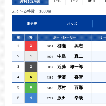
締切予定時刻
17:15
17:38
18:01
1
ふく〜る特賞 1800m
出走表
オッズ
着
枠
ボートレーサー
レ
柳瀬 興志
１
3
3661
中島 真二
２
1
4094
近藤 雄一郎
３
2
5007
伊藤 喜智
４
5
4389
原村 百那
５
6
5342
原田 幸哉
Ｆ
4
3779