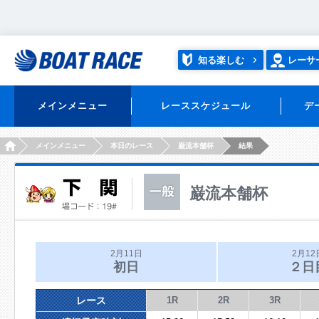
知る楽しむ
レーサ
メインメニュー
レーススケジュール
デ
HOME
メインメニュー
本日のレース
巌流本舗杯
結果
巌流本舗杯
2月11日
2月12
初日
２日
レース
1R
2R
3R