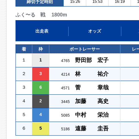
締切予定時刻
15:26
15:53
16:19
1
ふく〜る 戦 1800m
出走表
オッズ
着
枠
ボートレーサー
レ
野田部 宏子
１
1
4765
林 祐介
２
3
4214
菅 章哉
３
6
4571
加藤 高史
４
2
3445
中村 栄治
５
4
5085
遠藤 圭吾
６
5
5186