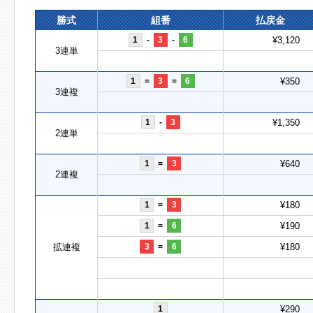
勝式
組番
払戻金
1
-
3
-
6
¥3,120
3連単
1
=
3
=
6
¥350
3連複
1
-
3
¥1,350
2連単
1
=
3
¥640
2連複
1
=
3
¥180
1
=
6
¥190
拡連複
3
=
6
¥180
1
¥290