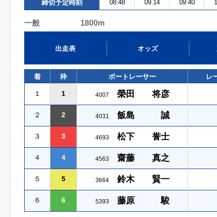
締切予定時刻
08:48
09:14
09:40
1
一般 1800m
出走表
オッズ
着
枠
ボートレーサー
レ
榮田 将彦
１
1
4007
飯島 誠
２
2
4031
松下 誉士
３
3
4693
齋藤 真之
４
4
4563
鈴木 賢一
５
5
3664
藤原 駿
６
6
5393