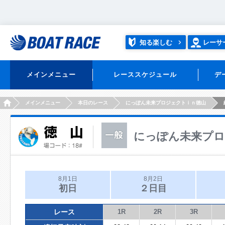
知る楽しむ
レーサ
メインメニュー
レーススケジュール
デ
HOME
メインメニュー
本日のレース
にっぽん未来プロジェクトｉｎ徳山
にっぽん未来プロ
8月1日
8月2日
初日
２日目
レース
1R
2R
3R