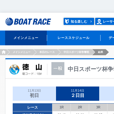
知る楽しむ
レーサ
メインメニュー
レーススケジュール
デ
HOME
メインメニュー
本日のレース
中日スポーツ杯争奪戦
結果
中日スポーツ杯争
11月13日
11月14日
初日
２日目
レース
1R
2R
3R