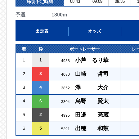
締切予定時刻
08:43
09:09
09:35
1
予選 1800m
出走表
オッズ
着
枠
ボートレーサー
レ
小芦 るり華
１
1
4938
山崎 哲司
２
3
4080
澤 大介
３
4
3852
烏野 賢太
４
6
3304
田邉 亮蔵
５
2
4995
出穂 和鼓
６
5
5391