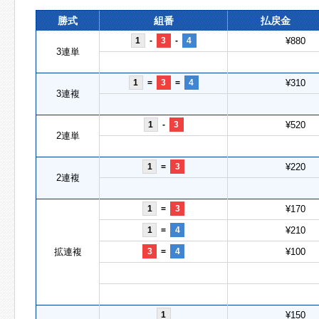
勝式
組番
払戻金
1
-
3
-
4
¥880
3連単
1
=
3
=
4
¥310
3連複
1
-
3
¥520
2連単
1
=
3
¥220
2連複
1
=
3
¥170
1
=
4
¥210
拡連複
3
=
4
¥100
1
¥150