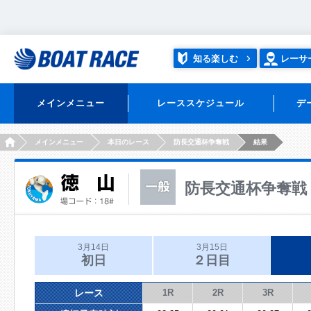
知る楽しむ
レーサ
メインメニュー
レーススケジュール
デ
HOME
メインメニュー
本日のレース
防長交通杯争奪戦
結果
防長交通杯争奪戦
3月14日
3月15日
初日
２日目
レース
1R
2R
3R