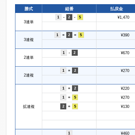
勝式
組番
払戻金
1
-
2
-
5
¥1,470
3連単
1
=
2
=
5
¥390
3連複
1
-
2
¥670
2連単
1
=
2
¥270
2連複
1
=
2
¥220
1
=
5
¥270
拡連複
2
=
5
¥130
1
¥460