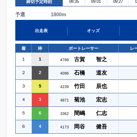
締切予定時刻
08:35
09:01
09:27
0
予選 1800m
出走表
オッズ
着
枠
ボートレーサー
レ
古賀 智之
１
1
4789
石橋 道友
２
2
4096
竹田 辰也
３
5
4239
菊池 宏志
４
3
4871
間嶋 仁志
５
6
3362
岡谷 健吾
６
4
4173