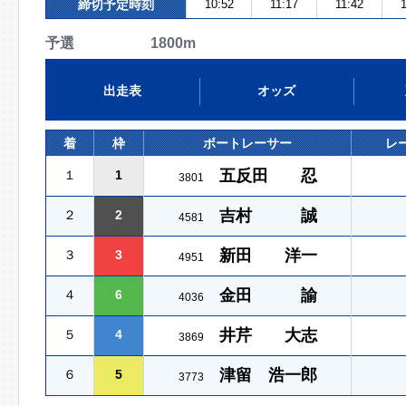
締切予定時刻
10:52
11:17
11:42
1
予選 1800m
出走表
オッズ
着
枠
ボートレーサー
レ
五反田 忍
１
1
3801
吉村 誠
２
2
4581
新田 洋一
３
3
4951
金田 諭
４
6
4036
井芹 大志
５
4
3869
津留 浩一郎
６
5
3773