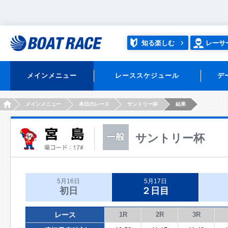
知る楽しむ
レーサ
メインメニュー
レーススケジュール
デ
HOME
メインメニュー
本日のレース
サントリー杯
結果
サントリー杯
5月16日
5月17日
初日
２日目
レース
1R
2R
3R