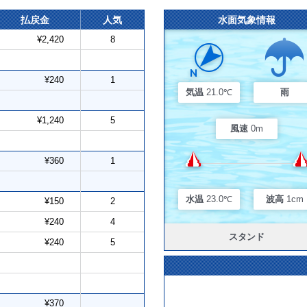
払戻金
人気
水面気象情報
¥2,420
8
¥240
1
気温
21.0℃
雨
¥1,240
5
風速
0m
¥360
1
水温
23.0℃
波高
1cm
¥150
2
¥240
4
スタンド
¥240
5
¥370