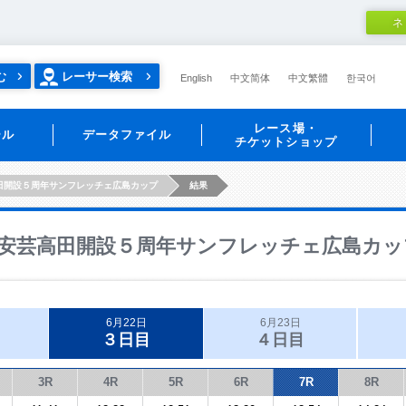
ネ
む
レーサー検索
English
中文简体
中文繁體
한국어
レース場・
ール
データファイル
チケットショップ
田開設５周年サンフレッチェ広島カップ
結果
安芸高田開設５周年サンフレッチェ広島カッ
6月22日
6月23日
３日目
４日目
3R
4R
5R
6R
7R
8R