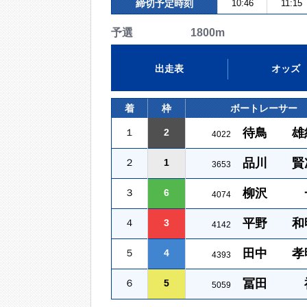
締切予定時刻
10:46
11:15
予選 1800m
出走表
オッズ
着
枠
ボートレーサー
待鳥 雄
１
2
4022
品川 賢
２
1
3653
柳沢 
３
6
4074
平野 和
４
3
4142
田中 孝
５
4
4393
冨田 
６
5
5059