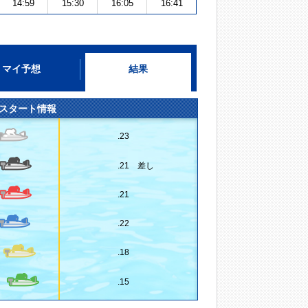
14:59
15:30
16:05
16:41
マイ予想
結果
スタート情報
.23
.21 差し
.21
.22
.18
.15