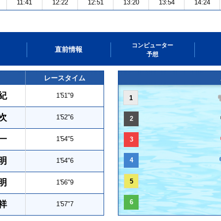
11:41
12:22
12:51
13:20
13:54
14:24
コンピューター
直前情報
予想
レースタイム
紀
1'51"9
1
次
1'52"6
2
一
1'54"5
3
明
4
1'54"6
明
5
1'56"9
6
祥
1'57"7