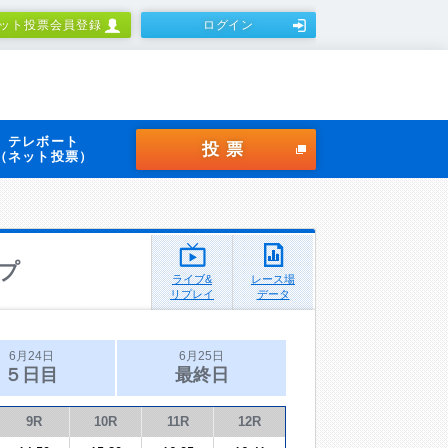
ット投票会員登録
ログイン
テレボート
投票
（ネット投票）
プ
ライブ&
レース場
リプレイ
データ
6月24日
6月25日
５日目
最終日
9R
10R
11R
12R