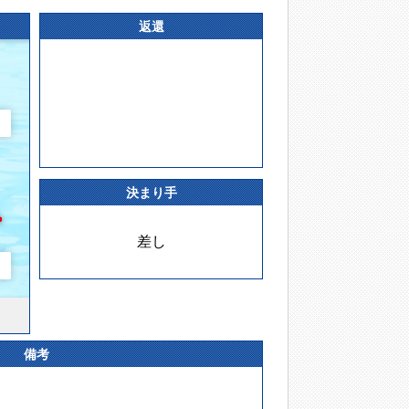
返還
決まり手
差し
備考