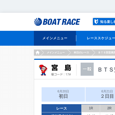
知る楽し
メインメニュー
レーススケジュ
HOME
メインメニュー
本日のレース
ＢＴＳ安芸高
ＢＴＳ
6月20日
6月21日
初日
２日目
レース
1R
2R