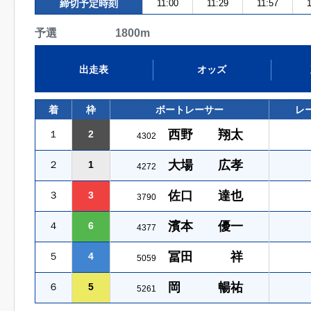
締切予定時刻
11:00
11:29
11:57
1
予選 1800m
出走表
オッズ
着
枠
ボートレーサー
レ
西野 翔太
１
2
4302
大場 広孝
２
1
4272
佐口 達也
３
3
3790
濱本 優一
４
6
4377
冨田 祥
５
4
5059
岡 暢祐
６
5
5261