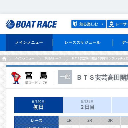
知る楽しむ
レーサ
メインメニュー
レーススケジュール
デ
HOME
メインメニュー
本日のレース
ＢＴＳ安芸高田開設５周年サンフレッチェ
ＢＴＳ安芸高田開
6月20日
6月21日
初日
２日目
レース
1R
2R
3R