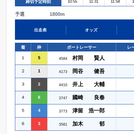
締切予定時刻
10:55
11:31
11:58
1
予選 1800m
出走表
オッズ
着
枠
ボートレーサー
レ
村岡 賢人
１
5
4584
岡谷 健吾
２
1
4173
井上 大輔
３
2
4410
國崎 良春
４
6
3747
津留 浩一郎
５
4
3773
加木 郁
６
3
3581