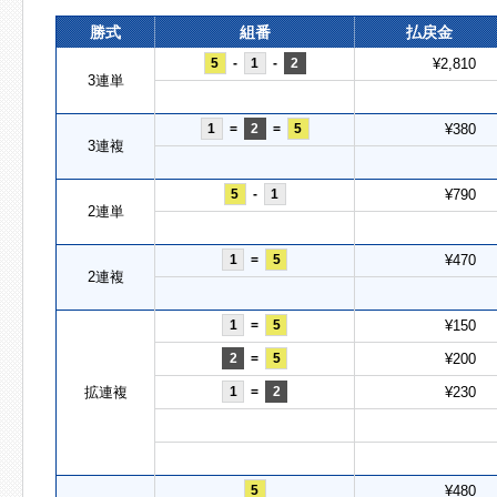
勝式
組番
払戻金
5
-
1
-
2
¥2,810
3連単
1
=
2
=
5
¥380
3連複
5
-
1
¥790
2連単
1
=
5
¥470
2連複
1
=
5
¥150
2
=
5
¥200
拡連複
1
=
2
¥230
5
¥480