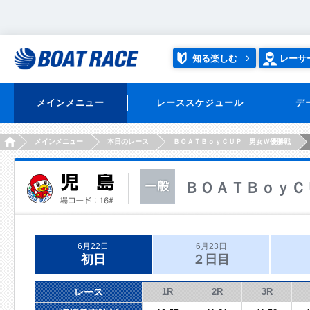
知る楽しむ
レーサ
メインメニュー
レーススケジュール
デ
HOME
メインメニュー
本日のレース
ＢＯＡＴＢｏｙＣＵＰ 男女Ｗ優勝戦
ＢＯＡＴＢｏｙＣ
6月22日
6月23日
初日
２日目
レース
1R
2R
3R