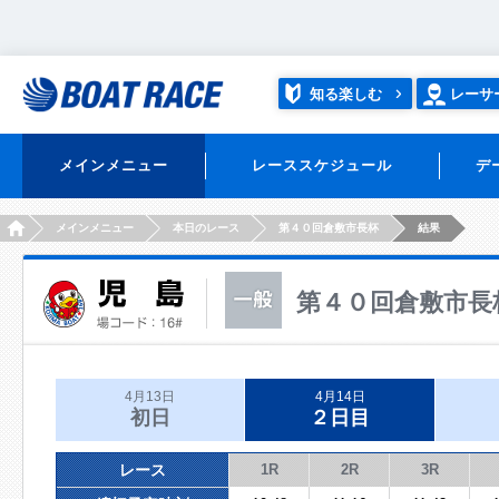
知る楽しむ
レーサ
メインメニュー
レーススケジュール
デ
HOME
メインメニュー
本日のレース
第４０回倉敷市長杯
結果
第４０回倉敷市長
4月13日
4月14日
初日
２日目
レース
1R
2R
3R