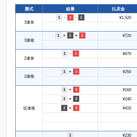
勝式
組番
払戻金
1
-
3
-
2
¥1,520
3連単
1
=
2
=
3
¥720
3連複
1
-
3
¥470
2連単
1
=
3
¥250
2連複
1
=
3
¥160
1
=
2
¥240
拡連複
2
=
3
¥410
1
¥230