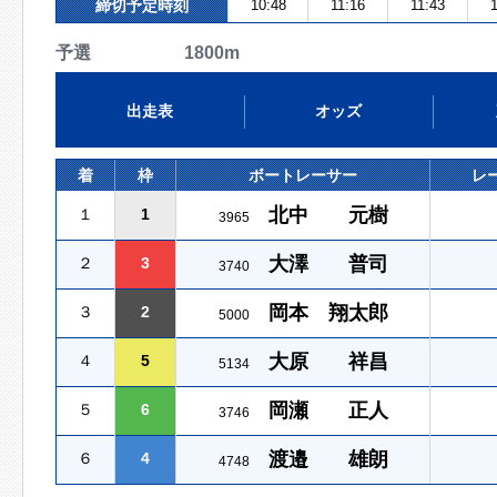
締切予定時刻
10:48
11:16
11:43
1
予選 1800m
出走表
オッズ
着
枠
ボートレーサー
レ
北中 元樹
１
1
3965
大澤 普司
２
3
3740
岡本 翔太郎
３
2
5000
大原 祥昌
４
5
5134
岡瀬 正人
５
6
3746
渡邉 雄朗
６
4
4748