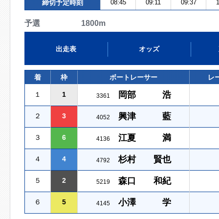
締切予定時刻
08:45
09:11
09:37
1
予選 1800m
出走表
オッズ
着
枠
ボートレーサー
レ
岡部 浩
１
1
3361
興津 藍
２
3
4052
江夏 満
３
6
4136
杉村 賢也
４
4
4792
森口 和紀
５
2
5219
小澤 学
６
5
4145