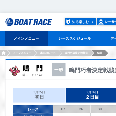
知る楽しむ
レーサ
メインメニュー
レーススケジュール
デ
HOME
メインメニュー
本日のレース
鳴門巧者決定戦競走
結果
鳴門巧者決定戦競
2月25日
2月26日
初日
２日目
レース
1R
2R
3R