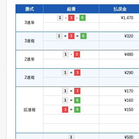
勝式
組番
払戻金
1
-
3
-
6
¥1,470
3連単
1
=
3
=
6
¥320
3連複
1
-
3
¥480
2連単
1
=
3
¥290
2連複
1
=
3
¥170
1
=
6
¥160
拡連複
3
=
6
¥150
1
¥500