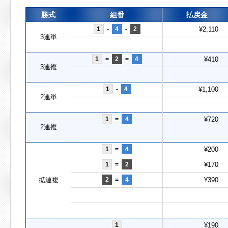
勝式
組番
払戻金
1
-
4
-
2
¥2,110
3連単
1
=
2
=
4
¥410
3連複
1
-
4
¥1,100
2連単
1
=
4
¥720
2連複
1
=
4
¥200
1
=
2
¥170
拡連複
2
=
4
¥390
1
¥190