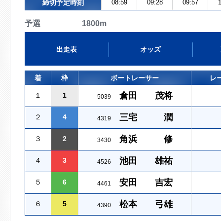
締切予定時刻
08:59
09:28
09:57
1
予選 1800m
出走表
オッズ
着
枠
ボートレーサー
レ
倉田 茂将
１
1
5039
三宅 潤
２
4
4319
角浜 修
３
2
3430
池田 雄祐
４
3
4526
安田 吉宏
５
6
4461
松本 弓雄
６
5
4390