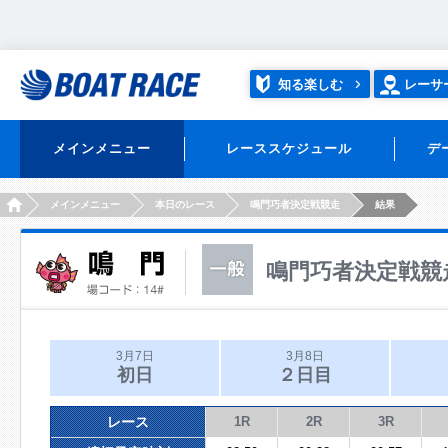
知る楽しむ
レーサ
メインメニュー
レーススケジュール
デ
HOME
メインメニュー
本日のレース
鳴門巧者決定戦競走
結果
鳴門巧者決定戦競
3月7日
3月8日
初日
２日目
レース
1R
2R
3R