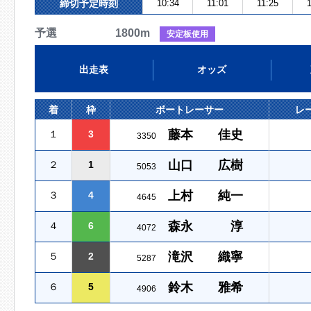
締切予定時刻
10:34
11:01
11:25
予選 1800m
安定板使用
出走表
オッズ
着
枠
ボートレーサー
レ
藤本 佳史
１
3
3350
山口 広樹
２
1
5053
上村 純一
３
4
4645
森永 淳
４
6
4072
滝沢 織寧
５
2
5287
鈴木 雅希
６
5
4906