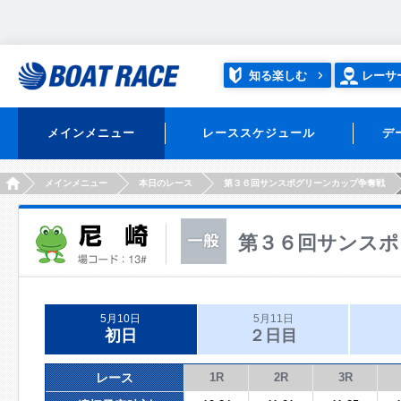
知る楽しむ
レーサ
メインメニュー
レーススケジュール
デ
HOME
メインメニュー
本日のレース
第３６回サンスポグリーンカップ争奪戦
第３６回サンスポ
5月10日
5月11日
初日
２日目
レース
1R
2R
3R