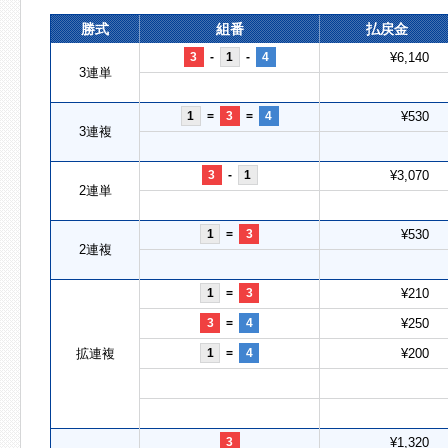
勝式
組番
払戻金
3
-
1
-
4
¥6,140
3連単
1
=
3
=
4
¥530
3連複
3
-
1
¥3,070
2連単
1
=
3
¥530
2連複
1
=
3
¥210
3
=
4
¥250
拡連複
1
=
4
¥200
3
¥1,320