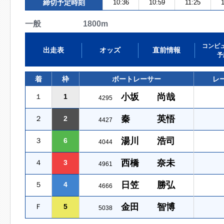
締切予定時刻
10:36
10:59
11:25
一般 1800m
コンピ
出走表
オッズ
直前情報
予
着
枠
ボートレーサー
レ
小坂 尚哉
１
1
4295
秦 英悟
２
2
4427
湯川 浩司
３
6
4044
西橋 奈未
４
3
4961
日笠 勝弘
５
4
4666
金田 智博
Ｆ
5
5038