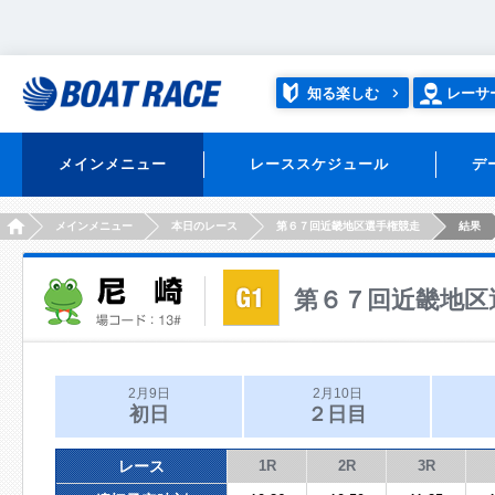
知る楽しむ
レーサ
メインメニュー
レーススケジュール
デ
HOME
メインメニュー
本日のレース
第６７回近畿地区選手権競走
結果
第６７回近畿地区
2月9日
2月10日
初日
２日目
レース
1R
2R
3R