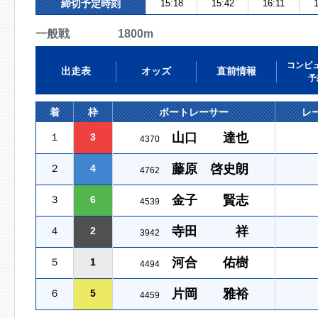
締切予定時刻
15:18
15:42
16:11
1
一般戦 1800m
コンピ
出走表
オッズ
直前情報
予
着
枠
ボートレーサー
レ
山口 達也
１
3
4370
藤原 啓史朗
２
4
4762
金子 賢志
３
6
4539
寺田 祥
４
2
3942
河合 佑樹
５
1
4494
片岡 雅裕
６
5
4459