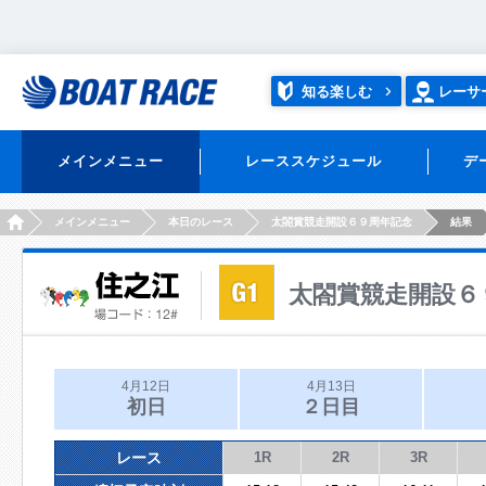
知る楽しむ
レーサ
メインメニュー
レーススケジュール
デ
HOME
メインメニュー
本日のレース
太閤賞競走開設６９周年記念
結果
太閤賞競走開設６
4月12日
4月13日
初日
２日目
レース
1R
2R
3R