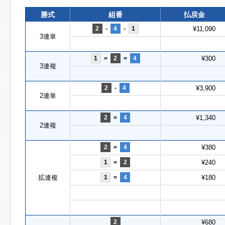
勝式
組番
払戻金
2
-
4
-
1
¥11,090
3連単
1
=
2
=
4
¥300
3連複
2
-
4
¥3,900
2連単
2
=
4
¥1,340
2連複
2
=
4
¥380
1
=
2
¥240
拡連複
1
=
4
¥180
2
¥680