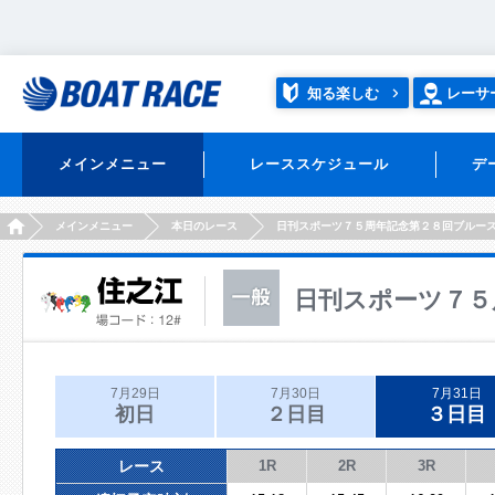
知る楽しむ
レーサ
メインメニュー
レーススケジュール
デ
HOME
メインメニュー
本日のレース
日刊スポーツ７５周年記念第２８回ブルー
日刊スポーツ７５
7月29日
7月30日
7月31日
初日
２日目
３日目
レース
1R
2R
3R