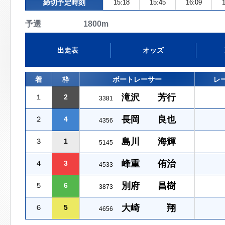
締切予定時刻
15:18
15:45
16:09
1
予選 1800m
出走表
オッズ
着
枠
ボートレーサー
レ
滝沢 芳行
１
2
3381
長岡 良也
２
4
4356
島川 海輝
３
1
5145
峰重 侑治
４
3
4533
別府 昌樹
５
6
3873
大崎 翔
６
5
4656