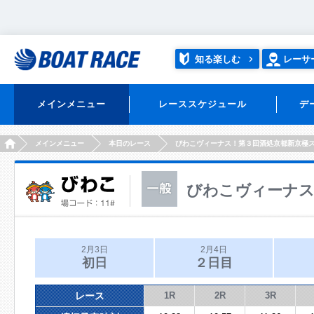
知る楽しむ
レーサ
メインメニュー
レーススケジュール
デ
HOME
メインメニュー
本日のレース
びわこヴィーナス！第３回酒処京都新京極
びわこヴィーナス
2月3日
2月4日
初日
２日目
レース
1R
2R
3R