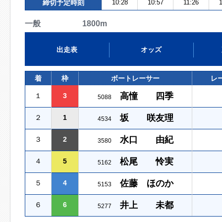
締切予定時刻
10:28
10:57
11:26
一般 1800m
出走表
オッズ
着
枠
ボートレーサー
レ
高憧 四季
１
3
5088
坂 咲友理
２
1
4534
水口 由紀
３
2
3580
松尾 怜実
４
5
5162
佐藤 ほのか
５
4
5153
井上 未都
６
6
5277