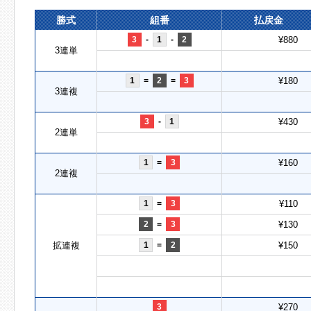
勝式
組番
払戻金
3
-
1
-
2
¥880
3連単
1
=
2
=
3
¥180
3連複
3
-
1
¥430
2連単
1
=
3
¥160
2連複
1
=
3
¥110
2
=
3
¥130
拡連複
1
=
2
¥150
3
¥270