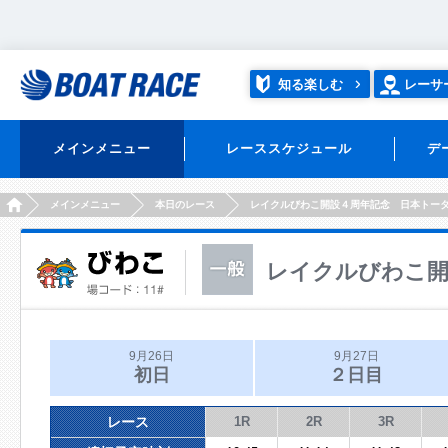
知る楽しむ
レーサ
メインメニュー
レーススケジュール
デ
HOME
メインメニュー
本日のレース
レイクルびわこ開設４周年記念 日本トー
レイクルびわこ開
9月26日
9月27日
初日
２日目
レース
1R
2R
3R