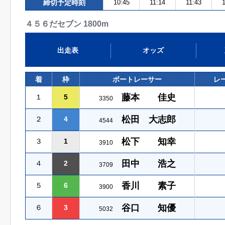
締切予定時刻
10:45
11:14
11:43
1
４５６だセブン 1800m
出走表
オッズ
着
枠
ボートレーサー
レ
藤本 佳史
１
5
3350
松田 大志郎
２
4
4544
松下 知幸
３
1
3910
田中 浩之
４
2
3709
香川 素子
５
6
3900
谷口 知優
６
3
5032