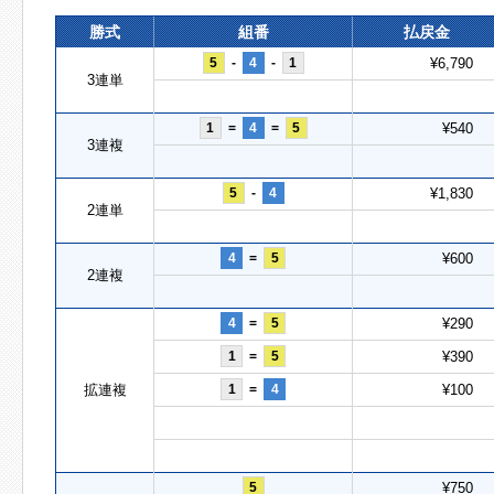
勝式
組番
払戻金
5
-
4
-
1
¥6,790
3連単
1
=
4
=
5
¥540
3連複
5
-
4
¥1,830
2連単
4
=
5
¥600
2連複
4
=
5
¥290
1
=
5
¥390
拡連複
1
=
4
¥100
5
¥750