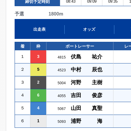
締切予定時刻
08:43
09:09
09:35
1
予選 1800m
出走表
オッズ
着
枠
ボートレーサー
レ
伏島 祐介
１
3
4815
中村 辰也
２
5
4523
河野 主樹
３
2
5004
吉田 俊彦
４
6
4055
山田 真聖
５
4
5067
浦野 海
６
1
5093