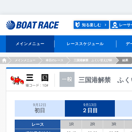
知る楽しむ
レーサ
メインメニュー
レーススケジュール
デ
HOME
メインメニュー
本日のレース
三国港解禁 ふくい甘えび杯
結果
三国港解禁 ふく
9月12日
9月13日
初日
２日目
レース
1R
2R
3R