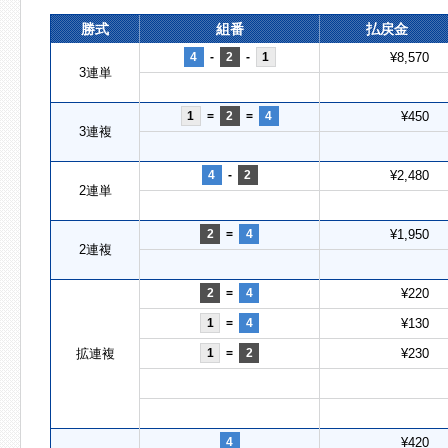
勝式
組番
払戻金
4
-
2
-
1
¥8,570
3連単
1
=
2
=
4
¥450
3連複
4
-
2
¥2,480
2連単
2
=
4
¥1,950
2連複
2
=
4
¥220
1
=
4
¥130
拡連複
1
=
2
¥230
4
¥420