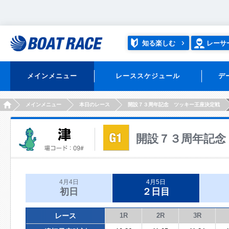
知る楽しむ
レーサ
メインメニュー
レーススケジュール
デ
HOME
メインメニュー
本日のレース
開設７３周年記念 ツッキー王座決定戦
開設７３周年記念
4月4日
4月5日
初日
２日目
レース
1R
2R
3R