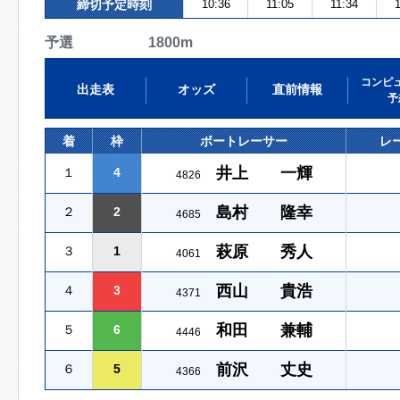
締切予定時刻
10:36
11:05
11:34
1
予選 1800m
コンピ
出走表
オッズ
直前情報
予
着
枠
ボートレーサー
レ
井上 一輝
１
4
4826
島村 隆幸
２
2
4685
萩原 秀人
３
1
4061
西山 貴浩
４
3
4371
和田 兼輔
５
6
4446
前沢 丈史
６
5
4366