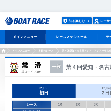
知る楽しむ
レーサ
メインメニュー
レーススケジュール
デ
HOME
メインメニュー
本日のレース
第４回愛知・名古屋アジア・アジアパラ大
第４回愛知・名古
12月3日
12月4
初日
２日
レース
1R
2R
3R