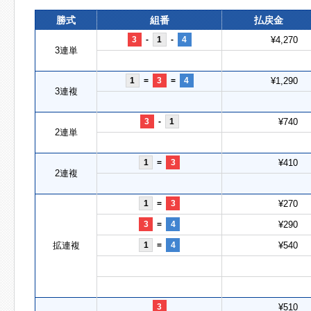
勝式
組番
払戻金
3
-
1
-
4
¥4,270
3連単
1
=
3
=
4
¥1,290
3連複
3
-
1
¥740
2連単
1
=
3
¥410
2連複
1
=
3
¥270
3
=
4
¥290
拡連複
1
=
4
¥540
3
¥510