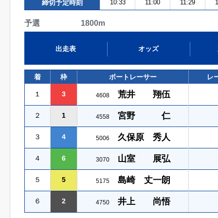
締切予定時刻
10:33
11:00
11:29
予選 1800m
出走表
オッズ
着
枠
ボートレーサー
レ
荒井 翔伍
１
3
4608
宮野 仁
２
1
4558
久保原 秀人
３
4
5006
山室 展弘
４
6
3070
島崎 丈一朗
５
5
5175
井上 尚悟
６
2
4750